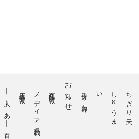
お知らせ
店舗情報
メディア掲載
商品情報
手造り蒲鉾
い
し
ゅ
う
ま
ちぎり天