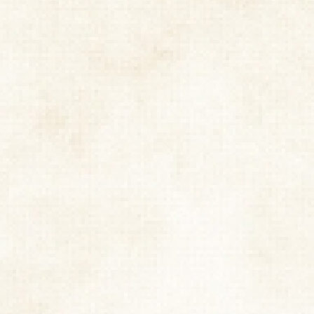
お知らせ
会社情報
店舗情報
メディア掲載
商品情報
手造り蒲鉾
しゅうまい
ちぎり天
天ぷら
竹輪
蒲鉾
大川本店
あげてん
百貨店