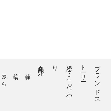
商品紹介
り
想
い
・
こ
だ
わ
ー
ブ
ラ
ン
ド
ス
ト
ー
リ
天ぷら
竹輪
蒲鉾