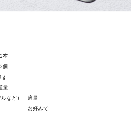
2本
2個
ｇ
適量
ジルなど） 適量
ー お好みで