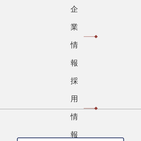
企
業
情
報
採
用
情
報