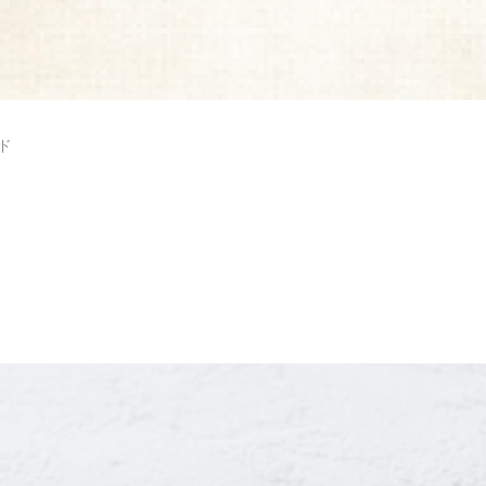
ド
岐蒲鉾本店
FOLLOW
6 福岡県大川市大字酒見180
3168
（受付時間 9:00〜18:00）