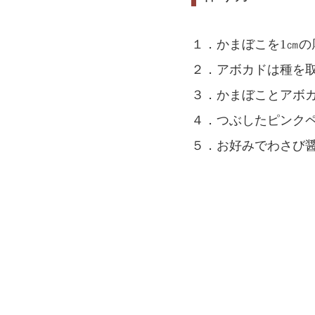
１．かまぼこを1㎝の
２．アボカドは種を
３．かまぼことアボ
４．つぶしたピンク
５．お好みでわさび