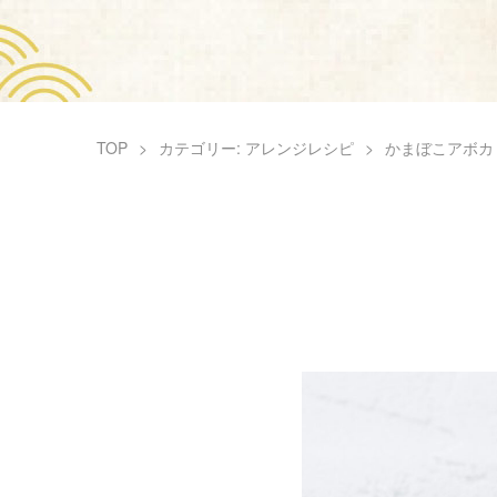
TOP
カテゴリー: アレンジレシピ
かまぼこアボカ
企業情報
採用情報
株式会社 志
〒831-001
TEL: 0944-88-