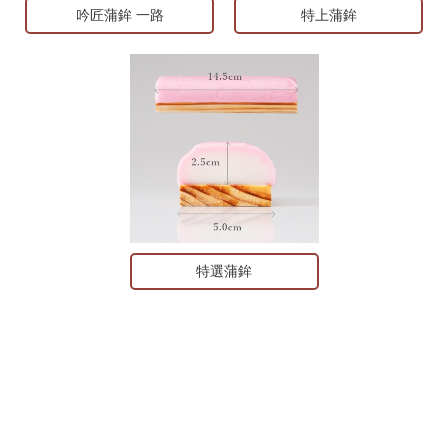
吟匠蒲鉾 一路
特上蒲鉾
特選蒲鉾