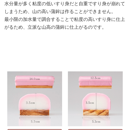
水分量が多く粘度の低いすり身だと
自重ですり身が崩れて
〒831-0016 福岡県大川市大字酒見180
しまうため、
山の高い蒲鉾は作ることができません。
TEL: 0944-88-3168
最小限の加水量で調合することで
粘度の高いすり身に仕上
（受付時間 9:00〜18:00）
がるため、
立派な山高の蒲鉾に仕上がるのです。