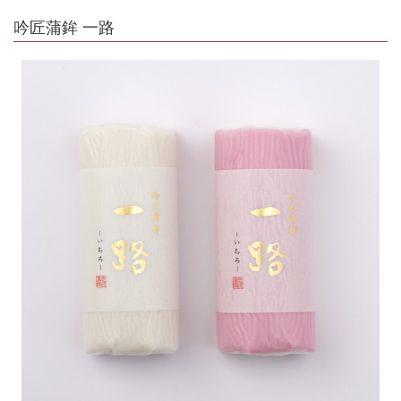
吟匠蒲鉾 一路