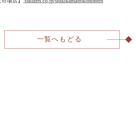
天市場店】
rakuten.co.jp/shikikamabokohonten
一覧へもどる