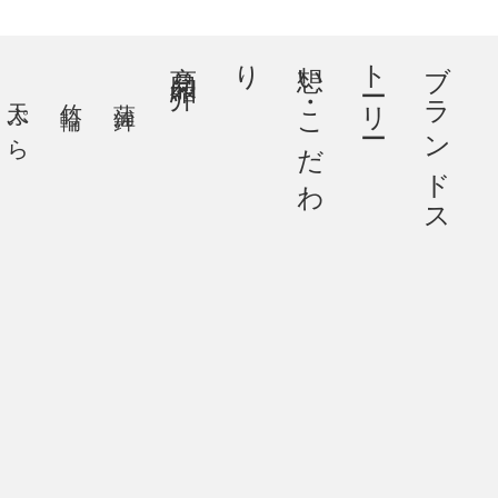
商品紹介
り
想
い
・
こ
だ
わ
ー
ブ
ラ
ン
ド
ス
ト
ー
リ
天ぷら
竹輪
蒲鉾