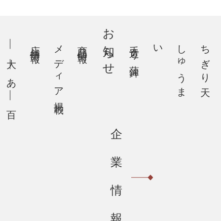
お知らせ
店舗情報
メディア掲載
商品情報
手造り蒲鉾
い
し
ゅ
う
ま
ちぎり天
企
業
情
報