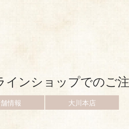
お知らせ
会社情報
店舗情報
メディア掲載
商品情報
手造り蒲鉾
しゅうまい
ちぎり天
天ぷら
竹輪
蒲鉾
大川本店
ンラインショップでのご
あげてん
店舗情報
大川本店
百貨店