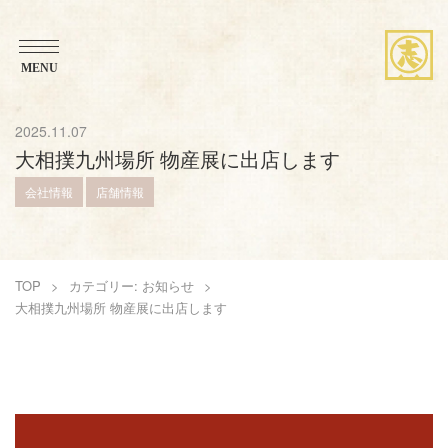
MENU
ブランドストーリー
2025.11.07
大相撲九州場所 物産展に出店します
想い・こだわり
会社情報
店舗情報
商品紹介
TOP
カテゴリー: お知らせ
お知らせ
大相撲九州場所 物産展に出店します
アレンジレシピ
店舗案内