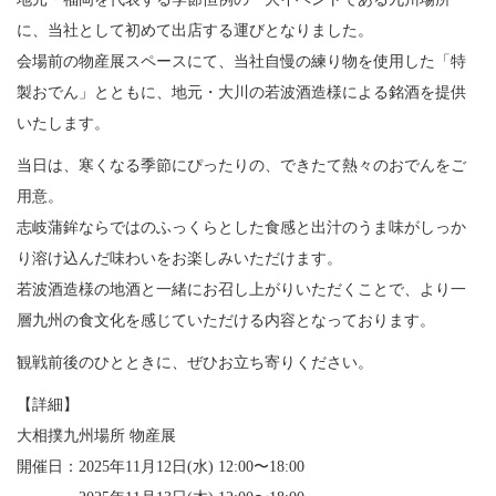
〒831-0016 福岡県大川市大字酒見180
に、当社として初めて出店する運びとなりました。
TEL: 0944-88-3168
会場前の物産展スペースにて、当社自慢の練り物を使用した「特
（受付時間 9:00〜18:00）
製おでん」とともに、地元・大川の若波酒造様による銘酒を提供
いたします。
当日は、寒くなる季節にぴったりの、できたて熱々のおでんをご
用意。
志岐蒲鉾ならではのふっくらとした食感と出汁のうま味がしっか
り溶け込んだ味わいをお楽しみいただけます。
若波酒造様の地酒と一緒にお召し上がりいただくことで、より一
層九州の食文化を感じていただける内容となっております。
観戦前後のひとときに、ぜひお立ち寄りください。
【詳細】
大相撲九州場所 物産展
開催日：2025年11月12日(水) 12:00〜18:00