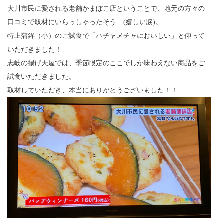
〒831-0016 福岡県大川市大字酒見180
大川市民に愛される老舗かまぼこ店ということで、地元の方々の
TEL: 0944-88-3168
口コミで取材にいらっしゃったそう…(嬉しい涙)。
（受付時間 9:00〜18:00）
特上蒲鉾（小）のご試食で「ハチャメチャにおいしい」と仰って
いただきました！
志岐の揚げ天屋では、季節限定のここでしか味わえない商品をご
試食いただきました。
取材していただき、本当にありがとうございました！！