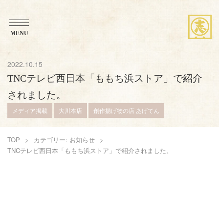
MENU
ブランドストーリー
2022.10.15
TNCテレビ西日本「ももち浜ストア」で紹介
想い・こだわり
されました。
メディア掲載
大川本店
創作揚げ物の店 あげてん
商品紹介
TOP
カテゴリー: お知らせ
お知らせ
TNCテレビ西日本「ももち浜ストア」で紹介されました。
アレンジレシピ
店舗案内