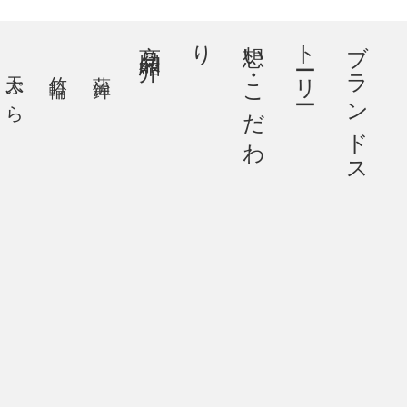
商品紹介
り
想
い
・
こ
だ
わ
ー
ブ
ラ
ン
ド
ス
ト
ー
リ
天ぷら
竹輪
蒲鉾