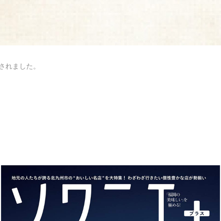
されました。
岐蒲鉾本店
FOLLOW
6 福岡県大川市大字酒見180
3168
（受付時間 9:00〜18:00）