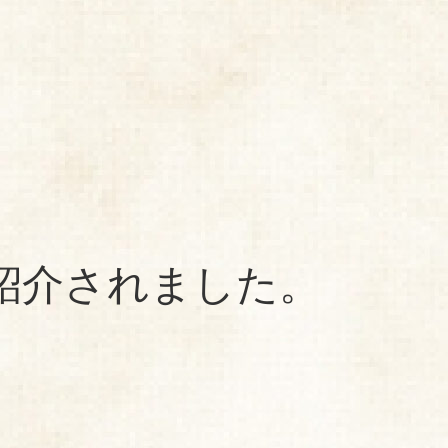
お知らせ
会社情報
店舗情報
メディア掲載
商品情報
手造り蒲鉾
しゅうまい
ちぎり天
天ぷら
竹輪
蒲鉾
大川本店
紹介されました。
あげてん
百貨店