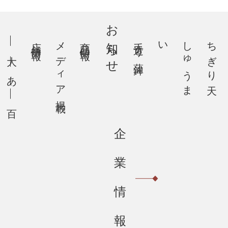
お知らせ
店舗情報
メディア掲載
商品情報
手造り蒲鉾
い
し
ゅ
う
ま
ちぎり天
企
業
情
報